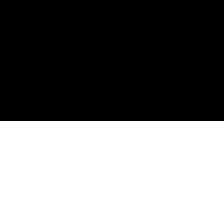
步增进了员工间的团结和谐，并加强了公司的凝聚
< 返回上一页