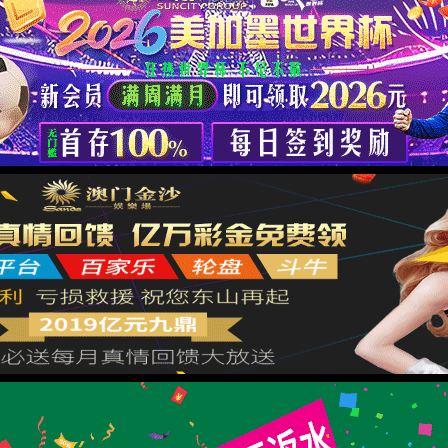
司桌上冰球和桌上足球比赛圆满结束！马
发布日期：2023-06-01
主办的“2023年度桌上冰球和桌上足球比赛”在欢呼声中拉开序幕。
个项目各分为7组，共计112人次参赛。比赛按小组赛和淘汰赛的形