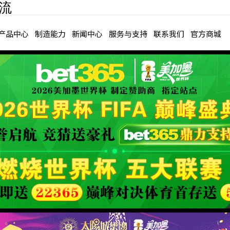
一流
产品中心
制造能力
新闻中心
服务与支持
联系我们
官方商城
新闻中心
NEWS CENTER