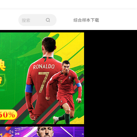
综合样本下载