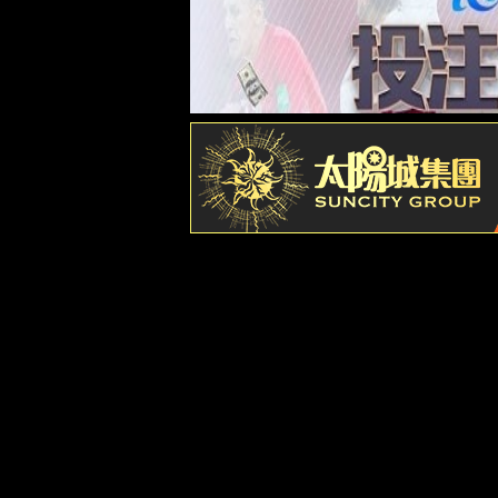
经过7天的激烈比拼，最终马莉斩获桌上冰
军。