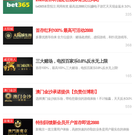
微分头量程：25mm。
数显系统与133-XX-450电子外径千分尺相同。
392-04-450