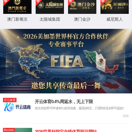
392-00-450
电子内径千分尺
组合接杆测量范围大。
配有校对卡规校对零位。
钢管测杆外圆尺寸Φ22mm。
精度：(3+n+L/50)μm (n=接杆数，L=最大测 量长度(mm))。
分辨力：0.001mm。