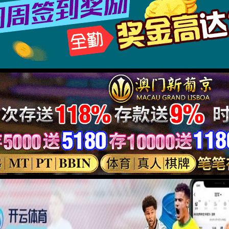
分辨力：0.01mm。
60°尖头量爪适用于
测量范围
20-170mm