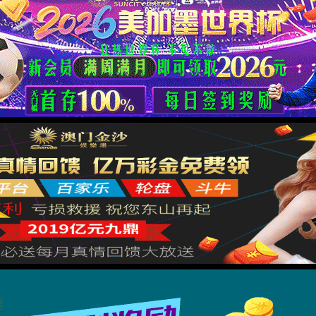
电子内尖头卡
数显系统与401-13-