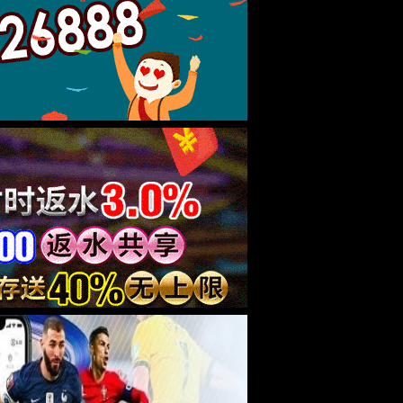
测量内沟槽等尺寸。
精度
±0.03mm