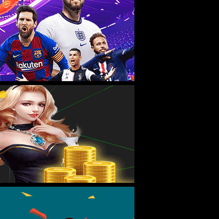
尺
212电子卡尺相同。