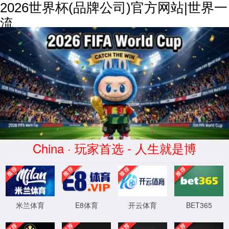
2026世界杯(品牌公司)官方网站|世界一
流
综合样本下载
产品中心
PRODUCT CENTER
所有产品
数据传输