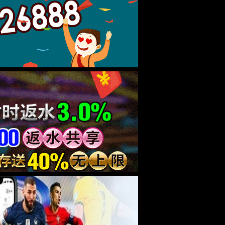
m外径千分尺。
。