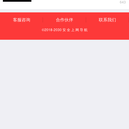
尺寸图
两点涨簧式测量头