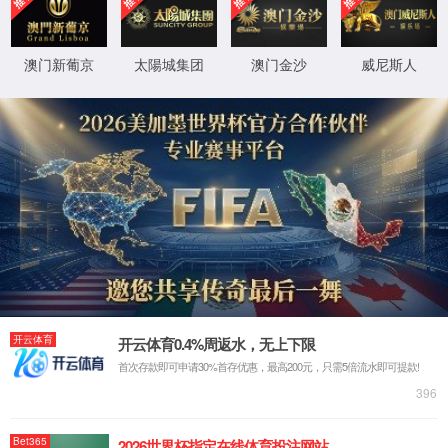
385-05-650
电子三点内径千分尺
IP65 防护等级。
数显系统与133-XX-450电子千分尺相同。
适用于盲孔和通孔的精密测量。
测量范围2-6mm为两点型，用于测量小孔。
硬质合金测量面（不包括6-12mm）。
棘轮测力。