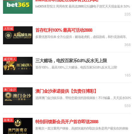
绝对零点测量系统，即时测量。
mm/inch可切换。
ABS/INC测量模式切换。
max/min/max-min。
具有数值锁定功能。
任意位置置零。
测量方向可转换。
公差设置，超差报警。
高精度。
表盘不同方向夹持可旋转-270°~0°。
USB Type-C有线数据输出。
外置测量数据无线传输装置(P1805A)。
IP54防护等级。