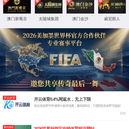
发布日期：2025-12-30