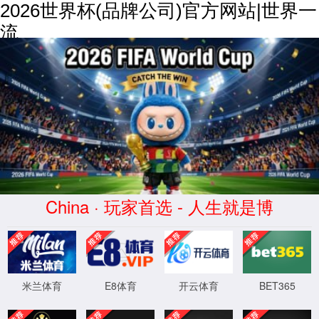
2026世界杯(品牌公司)官方网站|世界一
流
综合样本下载
新闻中心
NEWS CENTER
筑基强国路 中国制造“十四五”成就展——2026世
界杯官网邀您见证制造荣光